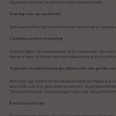
bij aan een warmte- en geluidsisolatie raamdecoratie.
Voering voor uw nachtrust
Sommige stoffen zijn door middel van de weving of coating v
Combineren met zonwering
Overgordijnen zijn ideaal omdat ze te combineren zijn met bi
hierop af door te kiezen voor een bijpassende of juist contra
Toppoint verduisterende gordijnen voor een goede nac
Met meer dan 1000 soorten verduisterende gordijnen is er voo
akoestiek; ook is er geen beteren warmte- en geluidsisolere
Toppoint blackout-voering toegevoegd voor een perfect ver
Keuze in confectie
Toppoint heeft een breed scala aan confectiemogelijkheden.