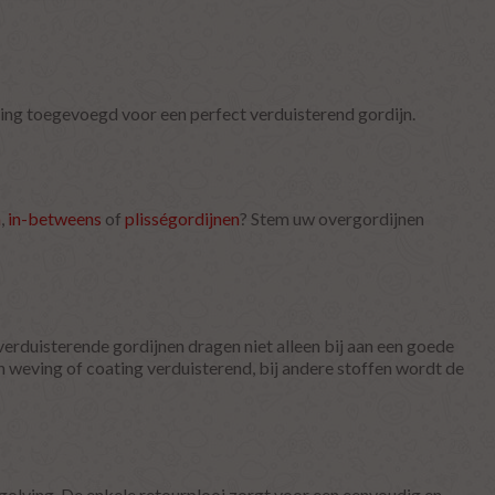
ing toegevoegd voor een perfect verduisterend gordijn.
n
,
in-betweens
of
plisségordijnen
? Stem uw overgordijnen
erduisterende gordijnen dragen niet alleen bij aan een goede
 weving of coating verduisterend, bij andere stoffen wordt de
olving. De enkele retourplooi zorgt voor een eenvoudig en