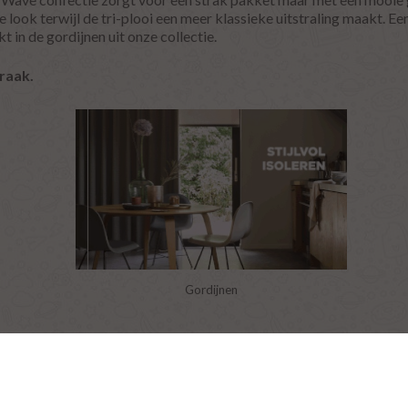
look terwijl de tri-plooi een meer klassieke uitstraling maakt. Een s
 in de gordijnen uit onze collectie.
raak.
Gordijnen
© 2026
Website Bedrijvenpresentatie.nl