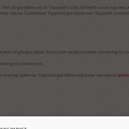
r. Met de gordijnen uit de Toppoint-collectie heeft u ook nog eens 
terieur van nu. Combineer Toppoint gordijnen met Toppoint zonwerin
parante of glasgordijnen. Mooi met verduisterende zonwering te c
nwering te combineren.
n voering zullen uw Toppoint gordijnen nog beter warmte en
gelui
n huis