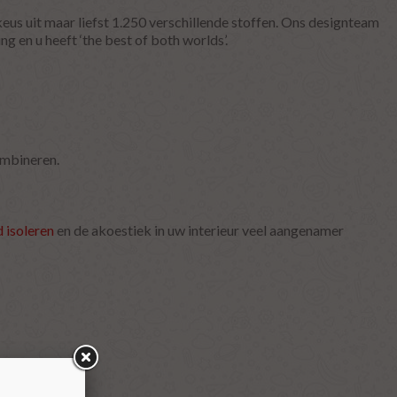
keus uit maar liefst 1.250 verschillende stoffen. Ons designteam
g en u heeft ‘the best of both worlds’.
ombineren.
d isoleren
en de akoestiek in uw interieur veel aangenamer