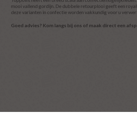
mooi vallend gordijn. De dubbele retourplooi geeft een royale 
deze varianten in confectie worden vakkundig voor u verwerkt
Goed advies? Kom langs bij ons of maak direct een afsp