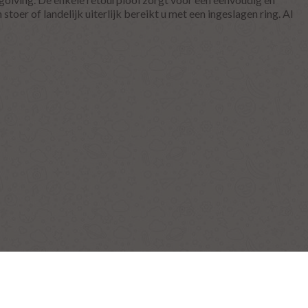
toer of landelijk uiterlijk bereikt u met een ingeslagen ring. Al