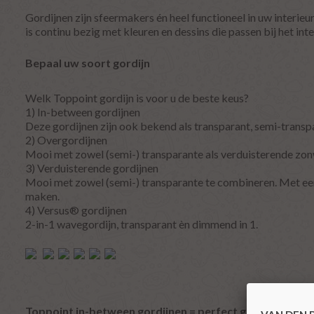
Gordijnen zijn sfeermakers én heel functioneel in uw interieu
is continu bezig met kleuren en dessins die passen bij het in
Bepaal uw soort gordijn
Welk Toppoint gordijn is voor u de beste keus?
1) In-between gordijnen
Deze gordijnen zijn ook bekend als transparant, semi-trans
2) Overgordijnen
Mooi met zowel (semi-) transparante als verduisterende zo
3) Verduisterende gordijnen
Mooi met zowel (semi-) transparante te combineren. Met ee
maken.
4) Versus® gordijnen
2-in-1 wavegordijn, transparant èn dimmend in 1.
Toppoint in-between gordijnen = perfect gefilterd licht i