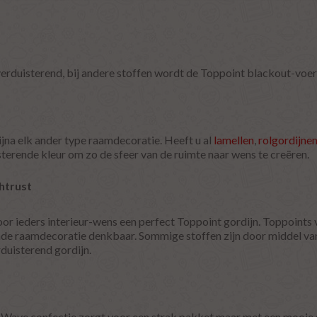
erduisterend, bij andere stoffen wordt de Toppoint blackout-voer
jna elk ander type raamdecoratie. Heeft u al
lamellen
,
rolgordijne
sterende kleur om zo de sfeer van de ruimte naar wens te creëren.
htrust
r ieders interieur-wens een perfect Toppoint gordijn. Toppoints v
nde raamdecoratie denkbaar. Sommige stoffen zijn door middel van
duisterend gordijn.
 Wave confectie zorgt voor een strak pakket maar met een mooie g